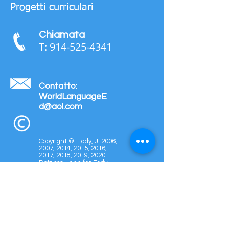
Progetti curriculari
Chiamata
T:
914-525-4341
Contatto:
WorldLanguageE
d@aol.com
Copyright ©.
Eddy, J. 2006,
2007, 2014, 2015, 2016,
2017, 2018, 2019, 2020.
Dott.ssa Jennifer Eddy
World Languages for
Performance, LLC
New York
Tutti i diritti riservati.