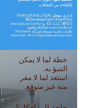
للكفاءة بين الثقافات
إداري مؤهل (QA) لـ
Intercultural
Development Inventory®
(IDI®) IDI، LLC. و
Intercultural Conflict
Style Inventory® ICS® وكلاهما
علامات تجارية مسجلة لشركة Mitchell R.
Hammer، Ph.D.
https://idiinventory.com/
خطة لما لا يمكن
التنبؤ به.
استعد لما لا مفر
منه غير متوقع.
بحاجة الى افكار؟